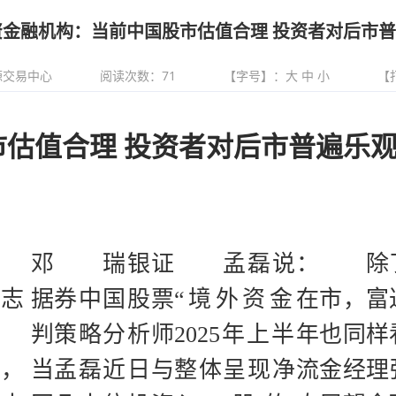
资金融机构：当前中国股市估值合理 投资者对后市
源交易中心
阅读次数：
71
【字号】：
大
中
小
【
估值合理 投资者对后市普遍乐
邓
瑞银证
孟磊说：
除了
志据
券中国股票
“境外资金在
市，富
此判
策略分析师
2025年上半年
也同样
，当
孟磊近日与
整体呈现净流
金经理