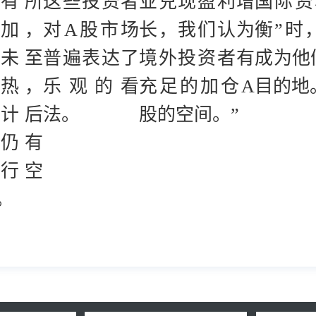
有所
这些投资者
业兑现盈利增
国际资
加，
对A股市场
长，我们认为
衡”时
未至
普遍表达了
境外投资者有
成为他
热，
乐观的看
充足的加仓A
目的地
计后
法。
股的空间。”
仍有
行空
。