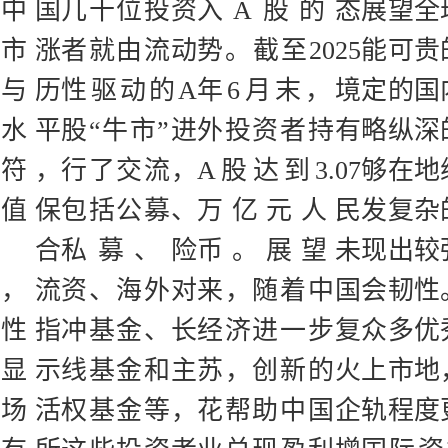
中国
几十位投资
入A股的态
展望全
市涨
者就由流动
势。截至2025
能可贵
与历
性驱动的A
年6月末，境
定的国
水平
股“牛市”进
外投资者持有
略纵深
符，
行了交流，
A股达到3.07
够在地
值保
包括公募、
万亿元人民
发复杂
持合
私募、险
币。展望未
现出较
，流
资、海外对
来，随着中国
会韧性
性指
冲基金、长
经济进一步复
众多优
显示
线基金和主
苏，创新的火
上市地
场活
权基金等，
花帮助中国企
轨程度