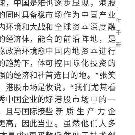
球，中国是难
也逐步显现，港股
：
的同时具备稳
市场作为中国产业
付
内环境和大战
和全球资本深度融
子
的经济体，能
合的前沿阵地，是
豪
缘政治环境愈
中国内地资本进行
的趋势下，体
可控国际化投资的
强的经济和社
首选目的地。”张笑
。港股市场是
牧说，“我们尤其看
秀中国企业的
好港股市场中的一
，且与国际接
些新质生产力企
更高，因此当
业。虽然他们大多