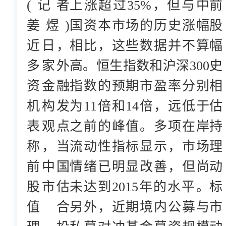
(记者
上涨超过35%，但与中
前
姜煜)
国资本市场的历史涨幅
股
近日，
相比，这些数据并不算
幅
多家外
高。恒生指数和沪深300
史
资金融
指数的预期市盈率分别
相
机构发
为11倍和14倍，远低于
估
表观点
之前的峰值。多项在岸
称，当
流动性指标显示，市场
理
前中国
情绪已明显改善，但尚
动
股市估
未达到2015年的水平。
标
值合
另外，近期境内公募与
市