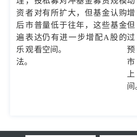
理，投
私募对冲基金募资规模
动
资者对
有所扩大，但基金认购
增
后市普
量低于往年，这些基金
但
遍表达
仍有进一步增配A股的
过
乐观看
空间。
预
法。
市
上
间