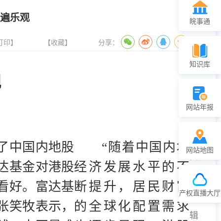
普遍乐观
皖事通
打印】
【收藏】
分享：
知识库
观
网站年报
中国内地股
“随着中国内地
网站地图
责
达基金对港股
经济发展水平的不
任
看好。富达基
断提升，居民财富
产权直播大厅
编
张笑牧表示，
的全球化配置需求
辑