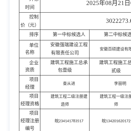
2025年0
8
月
21
日
时间
控制
3022273.
价（元）
排序
第一中标候选人
第二中标候
安徽强瑞建设工程
单位
安徽百硕建设有
名称
有限责任公司
建筑工程施工
总承
建筑工程施工
企业
资质
包
壹
级
贰
级
项目
查从进
李丽明
经理
项目
建筑工程二级注册建
建筑工程一级注
经理资格
造师
师
项目
经理注册
皖
皖
234141783517
134201620172
编号