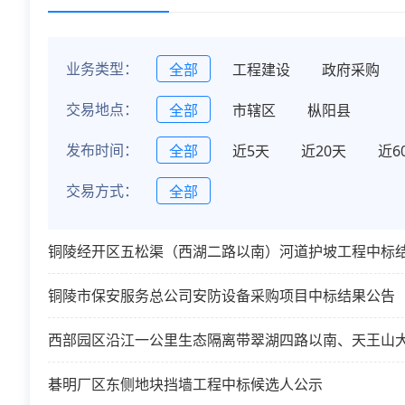
业务类型：
全部
工程建设
政府采购
交易地点：
全部
市辖区
枞阳县
发布时间：
全部
近5天
近20天
近6
交易方式：
全部
铜陵经开区五松渠（西湖二路以南）河道护坡工程中标
铜陵市保安服务总公司安防设备采购项目中标结果公告
西部园区沿江一公里生态隔离带翠湖四路以南、天王山
碁明厂区东侧地块挡墙工程中标候选人公示