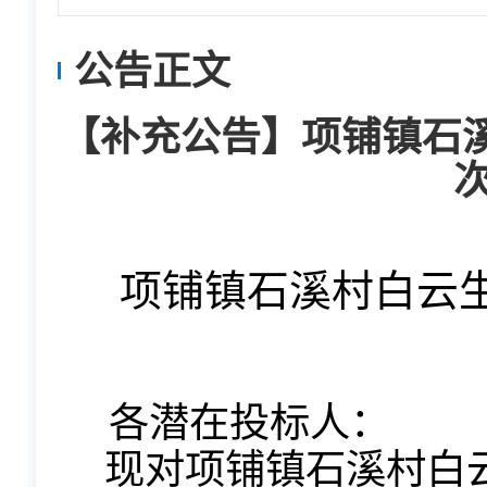
公告正文
【补充公告】项铺镇石
项铺镇石溪村白云
各潜在投标人：
现对项铺镇石溪村白