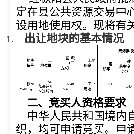
定在县公共资源交易中
设用地使用权。现将有
出让地块的基本情况
规划指标
面
积
地块
土
土地
建
（平
容
编号
地位置
用途
筑密度
方米）
积率
（
%）
枞
枞
20
1848
工业
≥
1.
阳县经开
≥
40
25-010号
5.45
用地
2
区连城园
竞买人资格要求
二、
中华人民共和国境内
织，均可申请竞买。申