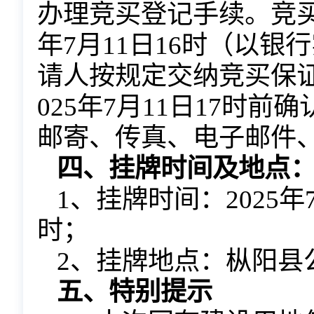
办理竞买登记手续。竞
年
7
月
11
日
16时（以银
请人按规定交纳竞买保
02
5
年
7
月
11
日
17时前
邮寄、传真、电子邮件
四、挂牌时间及地点
1、挂牌时间：202
5
年
时；
2、挂牌地点：枞阳县
五、特别提示