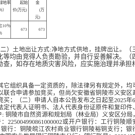
绿地率
起始
金
％）
价(万元)
(万
元)
≧10％
673
673
％
（
（二）土地出让方式:净地方式供地，挂牌出让。
化等均由竞得人负责勘验，并自行妥善解决。（
勘查，如存在地质灾害风险，应实施治理并承担
其它组织具备一定资质的，除法律另有规定外，均
以联合申请参加竞买，但尚欠安徽省铜陵市义安区
买；（二）申请人自本公告发布之日起至2025年6
、法定代表人证明书、法人代表身份证原件和复印件
: 铜陵市自然资源和规划局（林业局）义安区分局
004990861000002或开户银行：工行铜陵顺
456或开户银行：铜陵皖江农村商业银行铜陵裕铜支行；银