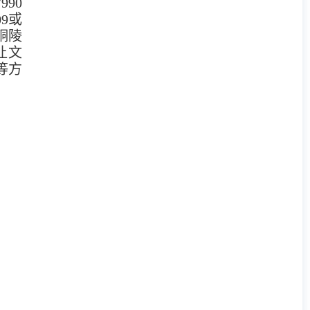
990
09或
铜陵
让文
等方