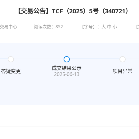
【交易公告】TCF（2025）5号（340721）
交易中心
阅读次数：
852
【字号】：
大
中
小
【
成交结果公示
答疑变更
项目异常
2025-06-13