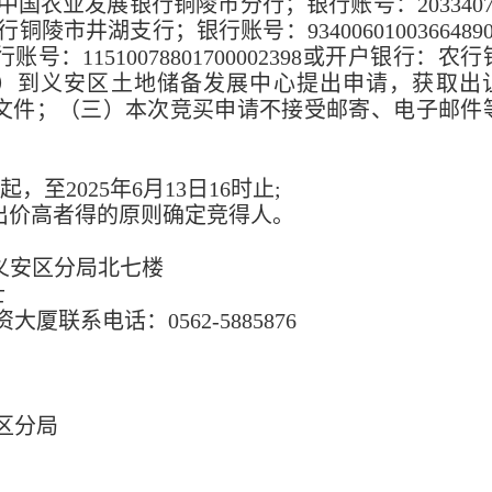
户银行：中国农业发展银行铜陵市分行；银行账号：2033407
行铜陵市井湖支行；银行账号：9340060100366489
11510078801700002398或开户银行：农行
09857）到义安区土地储备发展中心提出申请，获取出
文件；（三）本次竞买申请不接受邮寄、电子邮件
，至2025年6月13日16时止;
出价高者得的原则确定竞得人。
局义安区分局北七楼
士
联系电话：0562-5885876
区分局