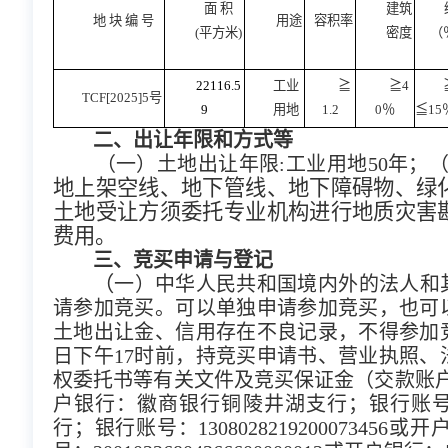
面 积
建筑
地 块 编 号
用途
容积率
(平方米)
密度
（
22116.5
工业
≧
≧4
TCF[2025]5号
9
用地
1.2
0％
≦15
二、出让年限和方式等
（一）土地出让年限:工业用地50年；
地上架空线、地下管线、地下障碍物、绿
土地受让方须委托专业机构进行地质灾害
费用。
三、竞买申请与登记
（
一）中华人民共和国境内外的法人和
请参加竞买。可以单独申请参加竞买，也可
土地出让金、信用存在不良记录，不得参加竞
日下午17时前，持竞买申请书、营业执照
权委托书等有关文件及竞买保证金（交款账户
户银行：徽商银行铜陵井湖支行；银行账号：225
行；银行账号：1308028219200073