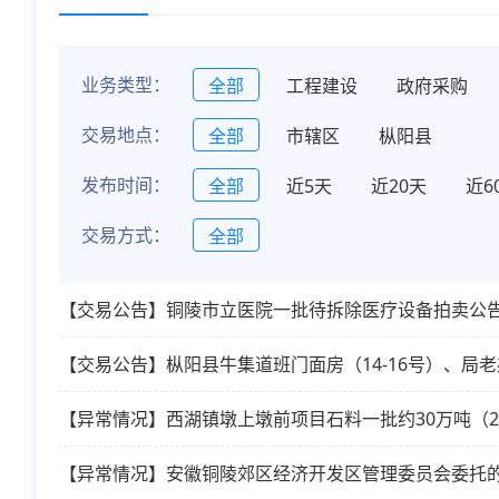
业务类型：
全部
工程建设
政府采购
交易地点：
全部
市辖区
枞阳县
发布时间：
全部
近5天
近20天
近6
交易方式：
全部
【交易公告】铜陵市立医院一批待拆除医疗设备拍卖公
【交易公告】枞阳县牛集道班门面房（14-16号）、局老办
【异常情况】西湖镇墩上墩前项目石料一批约30万吨（20
【异常情况】安徽铜陵郊区经济开发区管理委员会委托的