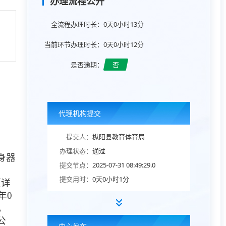
办理流程公开
全流程办理时长：
0天0小时13分
当前环节办理时长：
0天0小时12分
是否逾期：
否
代理机构提交
提交人：
枞阳县教育体育局
办理状态：
通过
身器
提交节点：
2025-07-31 08:49:29.0
提交用时：
0天0小时1分
（详
年
0
。
公