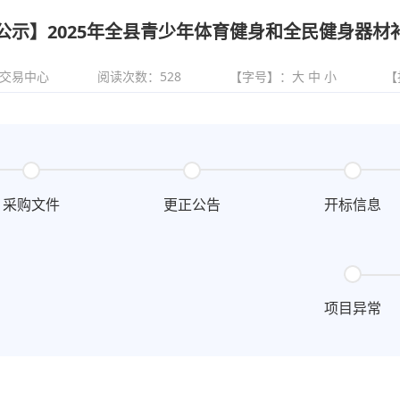
公示】2025年全县青少年体育健身和全民健身器材
交易中心
阅读次数：
528
【字号】：
大
中
小
【
采购文件
更正公告
开标信息
项目异常