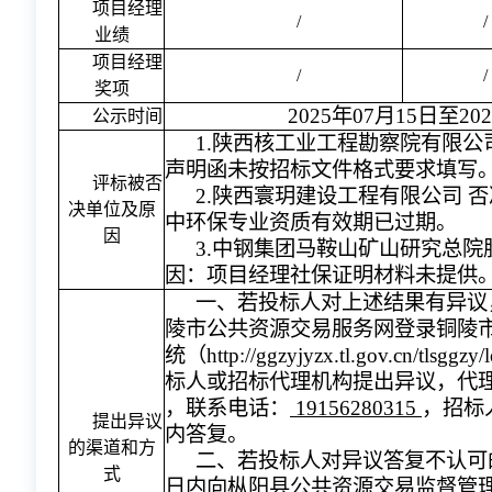
项目经理
/
/
业绩
项目经理
/
/
奖项
2025年07月15日至20
公示时间
1.陕西核工业工程勘察院有限公
声明函未按招标文件格式要求填写
评标被否
2.陕西寰玥建设工程有限公司 
决单位及原
中环保专业资质有效期已过期。
因
3.中钢集团马鞍山矿山研究总院
因：项目经理社保证明材料未提供
一、若投标人对上述结果有异议
陵市公共资源交易服务网登录铜陵
统（http://ggzyjyzx.tl.gov.cn/tlsggz
标人或招标代理机构提出异议，代
，联系电话：
19156280315
，招标
提出异议
内答复。
的渠道和方
二、若投标人对异议答复不认可
式
日内向枞阳县公共资源交易监督管理局