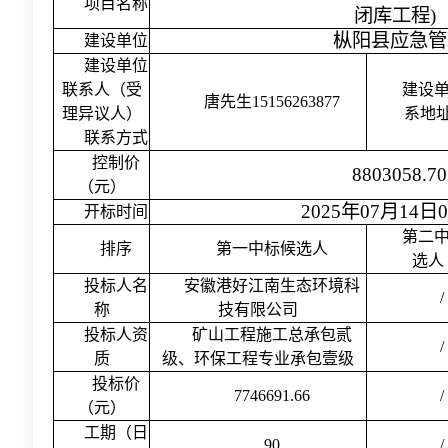
项目名称
闭库工程)
枞阳县应急管
建设单位
建设单位
联系人（受
建设
唐先生15156263877
理异议人）
系地
联系方式
控制价
8803058.7
（元）
2025年07月14日
开标时间
第二
排序
第一中标候选人
选人
投标人名
安徽港好江南生态环境科
/
称
技有限公司
投标人资
矿山工程施工总承包贰
/
质
级、环保工程专业承包壹级
投标价
7746691.66
/
（元）
工期（日
90
/