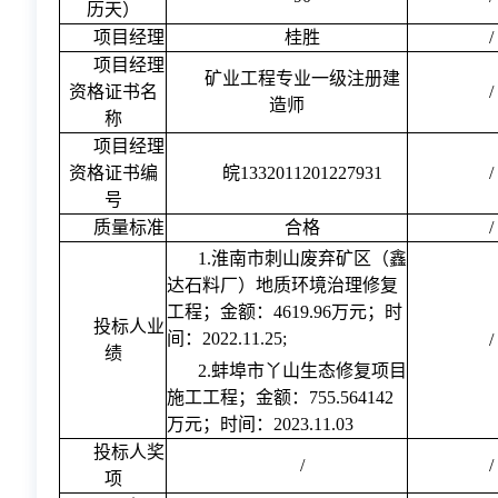
历天）
项目经理
桂胜
/
项目经理
矿业工程专业一级注册建
资格证书名
/
造师
称
项目经理
资格证书编
皖1332011201227931
/
号
质量标准
合格
/
1.淮南市刺山废弃矿区（鑫
达石料厂）地质环境治理修复
工程；金额：4619.96万元；时
投标人业
间：2022.11.25;
/
绩
2.蚌埠市丫山生态修复项目
施工工程；金额：755.564142
万元；时间：2023.11.03
投标人奖
/
/
项