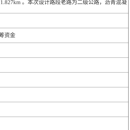
总长21.827km 。本次设计路段老路为二级公路，沥青混凝
筹资金