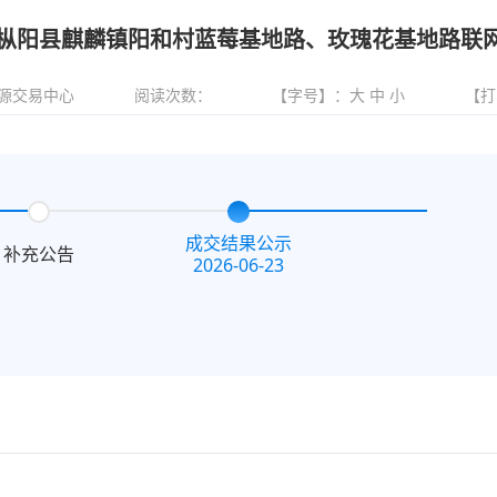
枞阳县麒麟镇阳和村蓝莓基地路、玫瑰花基地路联
源交易中心
阅读次数：
【字号】：
大
中
小
【打
成交结果公示
补充公告
2026-06-23