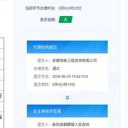
当前环节办理时长：
0天0小时23分
是否逾期：
否
代理机构提交
提交人：
安徽恒枞工程咨询有限公司
办理状态：
通过
提交节点：
2026-06-23 15:42:10.0
提交用时：
0天0小时10分
号
业主审核并签章
枞
提交人：
枞阳县麒麟镇人民政府