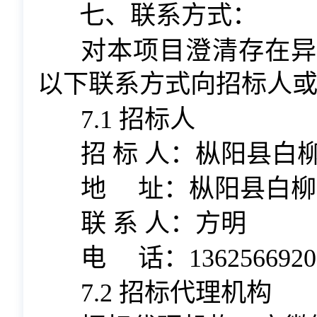
七、
联系方式：
对本项目
澄清
存在异
以下联系方式向招标人
7
.1 招标人
招
标 人：
枞阳县白
地
址：
枞阳县白柳
联 系 人：
方明
电
话：
1362566920
7
.2 招标代理机构