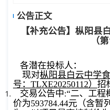
公告正文
【补充公告】枞阳县
（第
各潜
在投标人：
现对
枞阳县白云中学
号：
TLXE20250112
）
招
交易公告中
:“二、工
价为593784.44元（含暂列