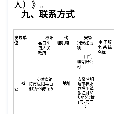
人）》。
九、联系方式
发包
单
枞阳
代
安徽
电子
服
位
县白柳
理机构
铜安建设
务系统
镇人民
项
名称
政府
目管
理有限公
司
安徽省铜
安徽省铜
地
地址
陵市枞阳
陵市枞阳县白
县枞阳镇
柳镇公塥街道
址
银塘路和
煦丽苑
7幢
1层7号门
面