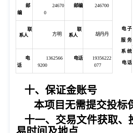
邮
24670
邮编
246700
编
0
电
子
联
联
方明
胡丹丹
系
人
系
人
服
务
系
统
电
1362566
电话
19356222
电
话
话
9200
077
十、保证金账号
本项目无需提交投标
十一、交易文件获取、
易时间及地点