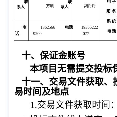
电
子
联
联
方明
胡丹丹
系
人
系
人
服
务
系
统
电
1362566
电话
19356222
电
话
话
9200
077
十、保证金账号
本项目无需提交投标
十一、交易文件获取、
易时间及地点
1.交易文件获取时间