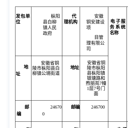
发包
单
枞阳
代
安徽
电子
服
位
县白柳
理机构
铜安建设
务系统
镇人民
项
名称
政府
目管
理有限公
司
安徽省铜
安徽省铜
地
地址
陵市枞阳
陵市枞阳县白
县枞阳镇
柳镇公塥街道
址
银塘路和
煦丽苑
7幢
1层7号门
面
邮
24670
邮编
246700
编
0