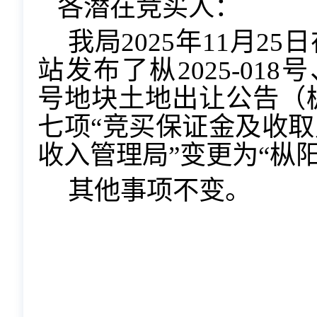
各潜在竞买人：
我局
202
5
年
11
月
25
日
站
发布了枞
2025-018
号地块土地出让公告（
七项
“竞买保证金及收取
收入管理局”变更为“枞
其他事项不变。