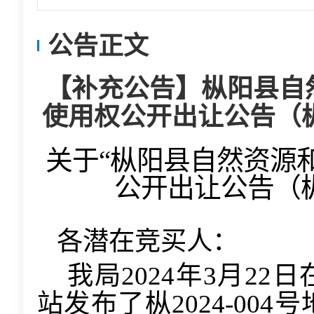
公告正文
【补充公告】枞阳县自
使用权公开出让公告（枞2
关于
“枞阳县自然资源
公开出让公告（枞
各潜在竞买人：
我局
202
4
年
3
月
22
日
站
发布了枞
202
4-004
号