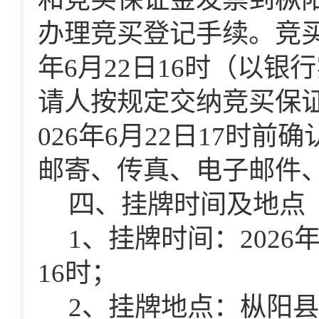
办理竞买登记手续。竞
年
6
月
22
日
16
时（以银行
请人按规定交纳竞买保
02
6
年
6
月
22
日
17
时前确
邮寄、传真、电子邮件
四、挂牌时间及地点
1
、挂牌时间：
202
6
16
时；
2
、挂牌地点：枞阳县