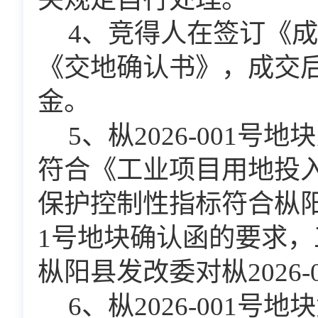
4
、竞得人在签订《成
《交地确认书》，成交
金。
5
、枞
202
6-001
号地块
符合《工业项目用地投
保护控制性指标符合枞
1
号地块确认函的要求，
枞阳县发改委对枞
202
6-
6
、枞
202
6-001
号地块