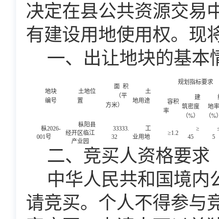
决定在县公共资源交易
有建设用地使用权。现
一、出让地块的基本
规划指标要求
面
积
地块
土地位
土
（平
建
编号
置
地用途
容积
方米）
筑密度
地
率
（
%
）
（
%
枞阳县
枞
2
026-
33333.
工
≥
经开区临江
≥
1.2
001
号
32
业用地
45
5
产业园
二、竞买人资格要求
中华人民共和国境内
请竞买。个人不得参与