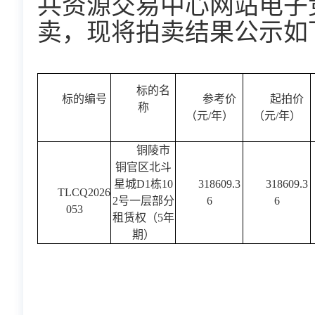
共资源交易中心网站电子
卖，现将拍卖结果公示如
标的名
标的编号
参考价
起拍价
称
（元/年）
（元/年）
铜陵市
铜官区北斗
星城D1栋10
318609.3
318609.3
TLCQ2026
2号一层部分
6
6
053
租赁权（5年
期）