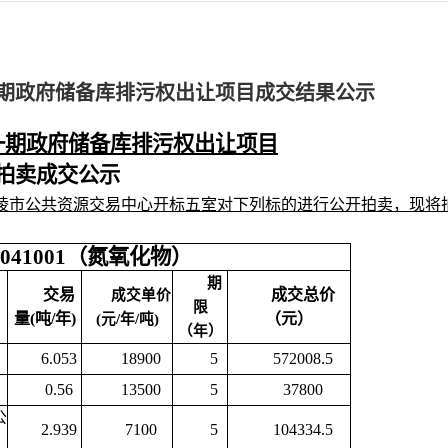
一期政府储备库排污权出让项目成交结果公示
第一期政府储备库排污权出让项目
拍卖成交公示
起在铜陵市公共资源交易中心开标五室对下列标的进行公开拍卖，现将
041001（氮氧化物）
期
交易
成交总价
成交单价
限
量(吨/年)
（元）
(元/年/吨)
（年）
6.053
18900
5
572008.5
0.56
13500
5
37800
公
2.939
7100
5
104334.5