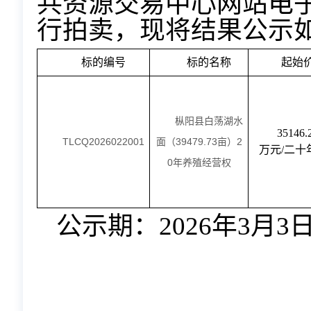
共资源交易中心网站电
行拍卖，现将结果公示
标的编号
标的名称
起始
枞阳县白荡
湖
水
35146.
TLCQ2026022001
39479.73
2
面（
亩）
万元
/
二十
0
年养殖经营权
公示期：
202
6
年
3
月
3