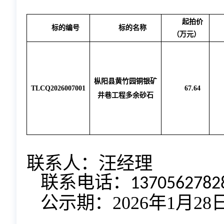
起拍价
标的编号
标的名称
（
万元
）
枞阳县黄竹园铜银矿
TLCQ2026007001
67.64
井巷工程多余砂石
联系人：
汪
经理
联系电话：
1370562782
公示期：
202
6
年
1
月
28