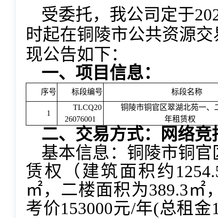
受委托，我公司定于202
在铜陵市公共资源交
时起
现公告如下：
一、项目信息：
序号
标段编号
标段名称
TLCQ20
铜陵市铜官区翠湖北苑一、
1
26076001
年租赁权
二、交易方式：网络竞
基本信息：铜陵市铜官
赁权（建筑面积约1254.
㎡，二楼面积为389.3
考价153000元/年(总租