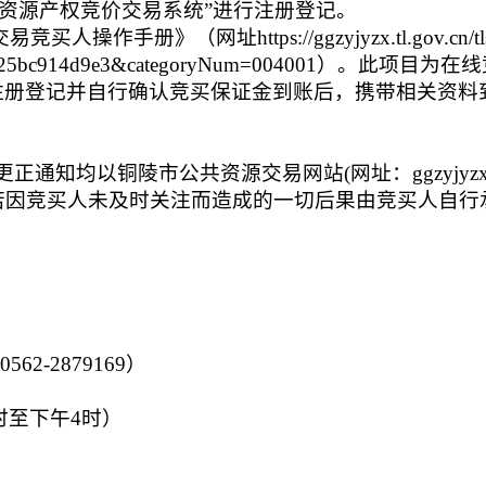
共资源产权竞价交易系统”进行注册登记。
册》（网址https://ggzyjyzx.tl.gov.cn/tl
4-9837-a25bc914d9e3&categoryNum=004001）。此项目为在
注册登记并自行确认竞买保证金到账后，携带相关资料
知均以铜陵市公共资源交易网站(网址：ggzyjyzx.t
注，若因竞买人未及时关注而造成的一切后果由竞买人自行
562-287
9169
）
时至下午4时）