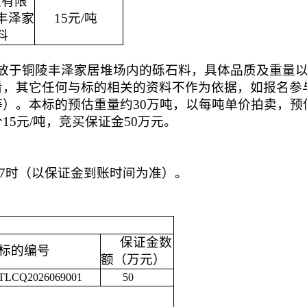
技有限
丰泽家
15
元
/吨
料
放于铜陵丰泽家居堆场内的砾石料，
具体品质及重量
看，其它任何与标的相关的资料不作为依据，如报名参
等）。
本标的预估重量约30万吨，以每吨单价拍卖，预
价
15
元
/吨，
竞买保证金
50
万元。
17时（以保证金到账时间为准）。
保证金数
标的编号
额（万元）
TLCQ2026069001 
 50