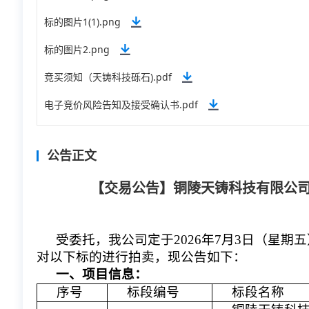
标的图片1(1).png
标的图片2.png
竞买须知（天铸科技砾石).pdf
电子竞价风险告知及接受确认书.pdf
公告正文
【交易公告】铜陵天铸科技有限公
受委托，我公司定于202
6
年
7
月
3
日
（星期
五
对以下标的进行拍卖，现公告如下：
一、项目信息：
序号
标段编号
标段名称