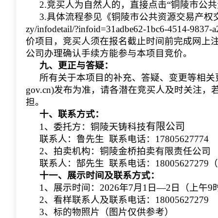
2.竞买人为自然人的，直接点击“铜陵市公
3.具体流程参见《铜陵市公共资源交易产权交易竞买人操作手
zy/infodetail/?infoid=31adbe62-1bc6-451
价项目，竞买人须在报名截止时间前完成网上
公司办理确认手续方能参与本项目竞价。
九、更正与答疑：
所有关于本项目的补充、答疑、变更等相关更正通
gov.cn)发布为准，请各潜在竞买人及时关
担。
十、联系方式：
有限公司
1、委托方：
铜陵天铸科技
联系人：
鲁先生
  联系电话：
17805627774
2、拍卖机构：铜陵金桥拍卖有限责任公司
联系人：郜
先生 
 联系电话：18005627279（0
十一、展示时间及联系方式：
1、展示时间：202
6
年
7
月
1
日—
2
日（上午9
2、看样联系人及联系电话：18005627279
3、标的物照片（图片仅供参考）