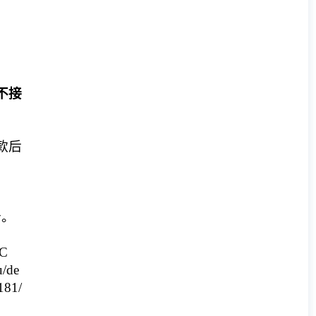
不接
款后
价。
C
/de
81/