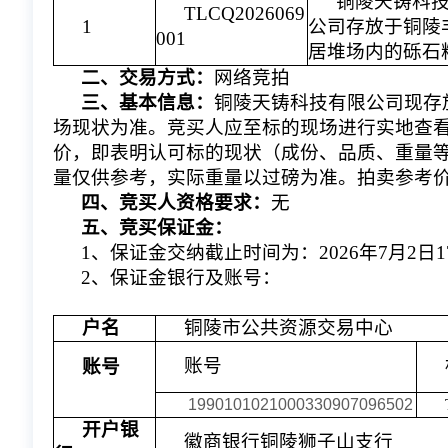
铜陵天铸科
TLCQ2026069
1
公司存放于铜陵
001
居堆场内的砾石
二、交易方式：
网络竞拍
三、基本信息：
铜陵天铸科技
有限公司现存
场现状为准。竞买人应至标的现场进行实地查
价，即表明认可标的现状（成份、品质、重量
量仅供参考，实际重量以过磅为准。
拍卖参考
四、竞买人资格要求：
无
五、竞买保证金：
1、保证金交纳截止时间为：202
6
年
7
月
2
日
2、保证金银行及账号：
户名
铜陵市公共资源交易中心
账号
账号
1990101021000330907096502
开户银
徽商银行铜陵狮子山支行