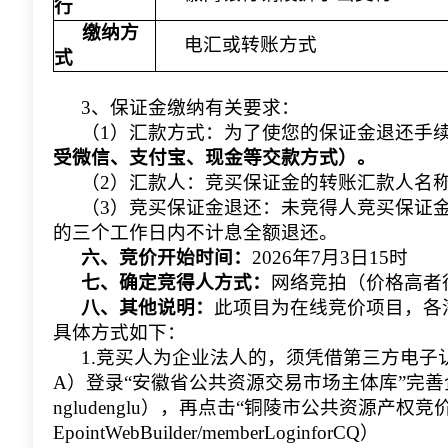
行
缴纳方
电汇或转账方式
式
3、保证金缴纳有关要求：
（1）汇款方式：为了使您的保证金退还手
受微信、支付宝、现金等交款方式）。
（2）汇款人：竞买保证金的转账汇款人名
（3）竞买保证金退还：未竞得人竞买保证
的三个工作日内不计息全额
退还。
六、竞价开始时间：
202
6
年
7
月
3
日15时
七、确定竞得人方式：
网络竞拍（价格高者
八、其他说明：
此项目为在线竞价项目，各
具体方式如下： 
1.竞买人为企业法人的，须凭借第三方电
A）登录“安徽省公共资源交易市场主体库”完善企业信息（网址：ht
ngludenglu），再点击“铜陵市公共资源产权竞价交易系
EpointWebBuilder/memberLoginforCQ）