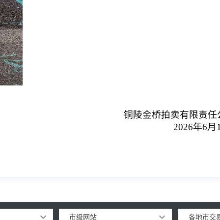
铜陵金桥拍卖有限责任
202
6
年
6
月
市级网站
各地市交