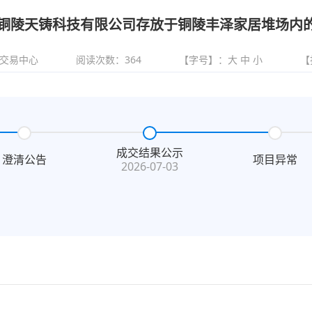
铜陵天铸科技有限公司存放于铜陵丰泽家居堆场内
交易中心
阅读次数：
364
【字号】：
大
中
小
【
成交结果公示
澄清公告
项目异常
2026-07-03