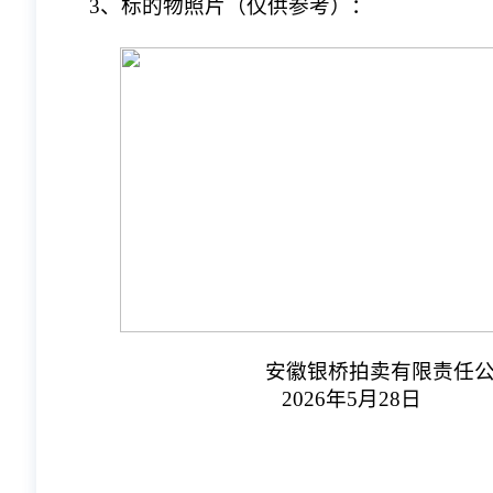
3、标的物照片（仅供参考）：
                                安徽银桥拍卖有限责
                                   2026年5月28日