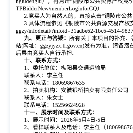
ngludenglu），再点击“铜陵市公共资源产权竞价交易系
TPBidderNew/memberLoginforCQ）
2.竞买人为自然人的，直接点击“铜陵市公
3.具体流程参见《铜陵市公共资源交易产权交易竞买人操作
ggzy/infodetail/?infoid=31adbe62-1bc6-4514
九、更正与答疑：
所有关于本项目的补充、
站(网址：ggzyjyzx.tl.gov.cn)发布
后果由竞买人自行承担。
十、联系方式：
1、委托单位：枞阳县交通运输局
联系人：李主任
联系电话：18069867635
2、拍卖机构：安徽银桥拍卖有限责任公司
联系人：朱女士
联系电话：15256624928
十一、展示时间及联系方式：
1、展示时间：2026年6月4日-5日 
2、看样联系人及电话：李主任（180698676