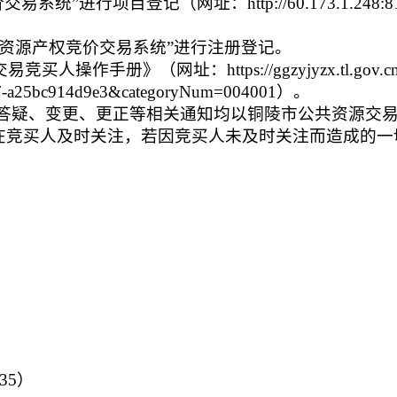
统”进行项目登记（网址：http://60.173.1.248:81
共资源产权竞价交易系统”进行注册登记。
手册》（网址：https://ggzyjyzx.tl.gov.cn/t
-9837-a25bc914d9e3&categoryNum=004001）。
答疑、变更、更正等相关通知均以铜陵市公共资源交
为准，请各潜在竞买人及时关注，若因竞买人未及时关注而造成的一
35）