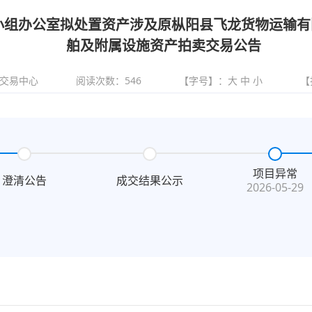
组办公室拟处置资产涉及原枞阳县飞龙货物运输有
舶及附属设施资产拍卖交易公告
交易中心
阅读次数：
546
【字号】：
大
中
小
【
项目异常
澄清公告
成交结果公示
2026-05-29