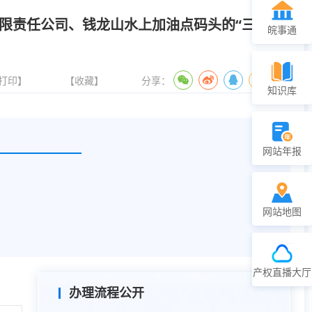
限责任公司、钱龙山水上加油点码头的“三无”船
皖事通
打印】
【收藏】
分享：
知识库
网站年报
网站地图
产权直播大厅
办理流程公开