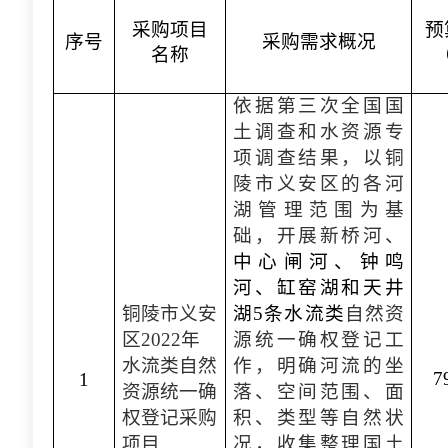
采购项目
预
序号
采购需求概况
名称
依据第三次全国国
土调查和水资源专
项调查结果，以铜
陵市义安区的各河
湖管理范围为基
础，开展新桥河、
中心闸河、钟鸣
河、缸窑湖和天井
铜
陵市义安
湖
5条水流类
自然资
区
2022年
源统一确权登记工
水流类自然
作，明确河流的坐
7
1
资源统一
确
落、空间范围、面
权登记采购
积、类型等自然状
项目
况，收集整理国土