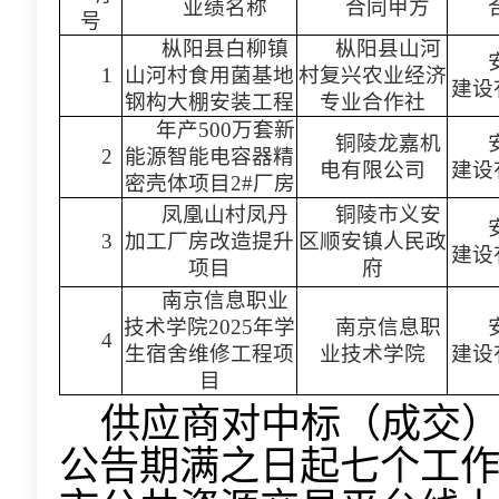
业绩名称
合同甲方
号
枞阳县白柳镇
枞阳县山河
1
山河村食用菌基地
村复兴农业经济
建设
钢构大棚安装工程
专业合作社
年产500万套新
铜陵龙嘉机
2
能源智能电容器精
电有限公司
建设
密壳体项目2#厂房
凤凰山村凤丹
铜陵市义安
3
加工厂房改造提升
区顺安镇人民政
建设
项目
府
南京信息职业
技术学院2025年学
南京信息职
4
生宿舍维修工程项
业技术学院
建设
目
供应商对中标（成交
公告期满之日起七个工