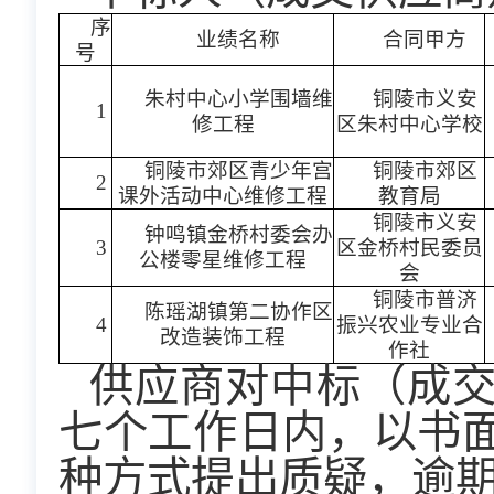
序
业绩名称
合同甲方
号
朱村中心小学围墙维
铜陵市义安
1
修工程
区朱村中心学校
铜陵市郊区青少年宫
铜陵市郊区
2
课外活动中心维修工程
教育局
铜陵市义安
钟鸣镇金桥村委会办
3
区金桥村民委员
公楼零星维修工程
会
铜陵市普济
陈瑶湖镇第二协作区
4
振兴农业专业合
改造装饰工程
作社
供应商对中标（成
七个工作日内，以书
种方式提出质疑，逾