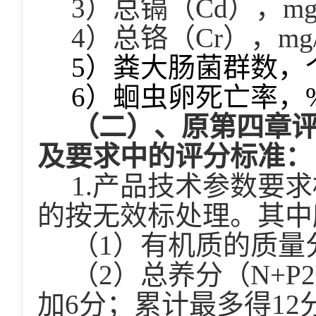
  3）总镉（Cd），mg/
  4）总铬（Cr），mg/
  5）粪大肠菌群数，个/
  6）蛔虫卵死亡率，%
  （
二
）
、原第四章评
及要求中的评分标准：
  1.产品技术参数要求标注“★”条款共2条（项），不满足招标文件要求
的按无效标处理。其中
  （1）有机质的质
  （2）总养分（N+P2O5+K2O）的质量分数（以烘干基计）%≥5.0的，
加6分；累计最多得12