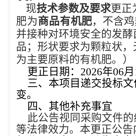
现
技术参数及要求
更正
肥为
商品有
机肥
，
不含鸡
并
接种对环境安全的发酵
品；
形状要求为颗粒状，
为主要原料的有机肥
。
）
更正日期：
2026年0
6
月
三、
本项目递交投标文
变。
四
、其他补充事宜
此公告视同采购文件的
等法律效力。本更正公告