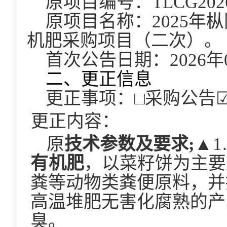
原项目编号：
TLCG202
原项目名称：
2025
机肥采购项目（二次）。
首次公告日期：
2026
二、更正信息
更正事项：
□采购公告
更正内容：
原
技术参数及要求
;
▲
有
机肥
，
以菜籽饼为主要
粪等动物类粪便原料，
并
高温堆肥无害化腐熟的产
臭。