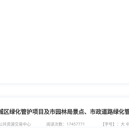
心城区绿化管护项目及市园林局景点、市政道路绿化
公共资源交易中心
阅读次数：
17457771
【字号】：
大