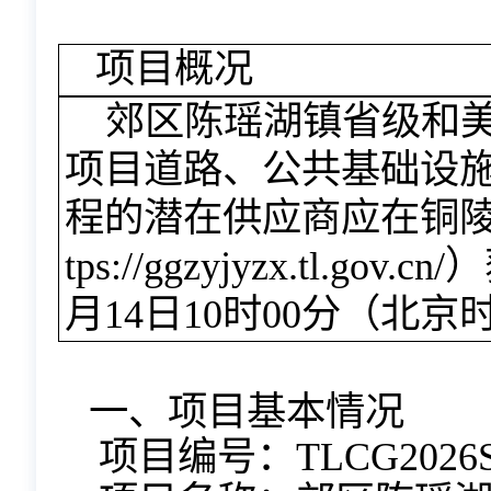
项目概况
郊区陈瑶湖镇省级和
项目道路、公共基础设
程
的潜在供应商应在铜
tps://ggzyjyzx.tl.g
月
14
日
10
时
00
分
（北京
一、项目基本情况
项目编号：
TLCG2026