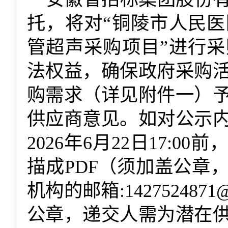
托，将对
“
铜陵市人民医
管超声采购项目
”进行
法权益，确保政府采购
购需求（详见附件一）
供应商意见。如对公示
202
6
年
6
月
22
日
17:0
描成PDF（须加盖公章
机构的邮箱:
1427524871
公章，递交人需为潜在