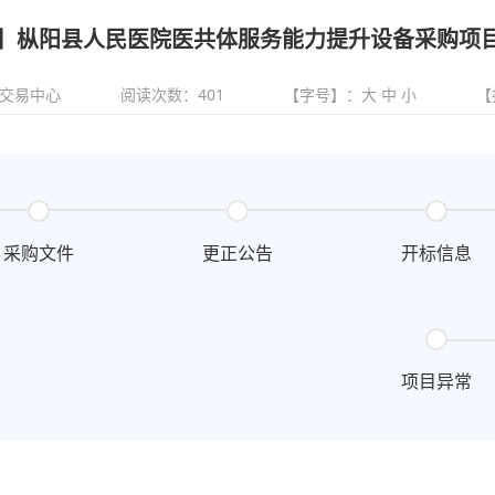
】枞阳县人民医院医共体服务能力提升设备采购项
交易中心
阅读次数：
401
【字号】：
大
中
小
【
采购文件
更正公告
开标信息
项目异常