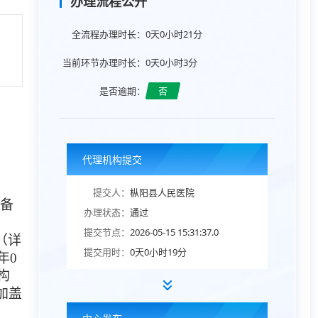
办理流程公开
全流程办理时长：
0天0小时21分
当前环节办理时长：
0天0小时3分
是否逾期：
否
代理机构提交
提交人：
枞阳县人民医院
备
办理状态：
通过
提交节点：
2026-05-15 15:31:37.0
（详
提交用时：
0天0小时19分
年
0
构
加盖