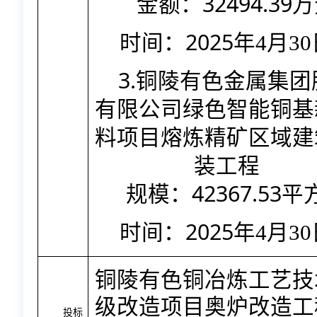
32494.39
金额：
万
2025
时间：
年
4
月
30
3.
铜陵有色金属集团
有限公司绿色智能铜基
料项目熔炼精矿区域建
装工程
42367.53
规模：
平
2025
时间：
年
4
月
30
铜陵有色铜冶炼工艺技
级改造项目奥炉改造工
投标