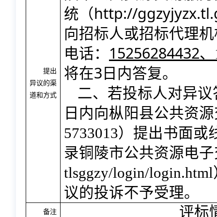
http://ggzyjyzx.tl
统（
向招标人或招标代理机
15256284432
电话：
、
3
将在
日内答复。
提出
异议的渠
二、若投标人对异议
道和方式
日内向枞阳县公共资源
5733013
）提出书面或
录铜陵市公共资源电子
tlsggzy/login/login.html
议的投诉不予受理。
评标
备注