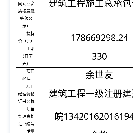
建筑工程施工总承包
同专业资
质按最低
等级公
示）
178669298.24
投标
价（元）
工期
330
（日历
天）
项目
余世友
经理
项目
建筑工程一级注册建
经理资格
证书名称
项目
1342016201619
皖
经理资格
证书编号
质量