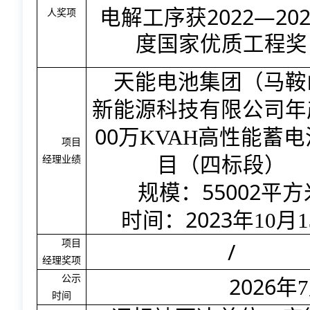
2022—202
电解工序获
人奖项
度国家优质工程奖
天能电池集团（马鞍
新能源科技有限公司年
00
万
KVAH
高性能蓄电
项目
目（四标段）
经理业绩
55002
规模：
平方
2023
时间：
年
10
月
1
/
项目
经理奖项
2026
公示
年
7
时间