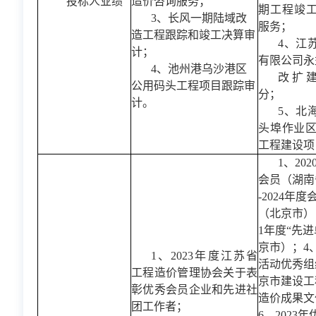
投标人业绩
造价咨询服务；
期工程竣
3、长风一期陆域改
服务；
造工程跟踪和竣工决算审
4、江
计；
有限公司永
4、池州港乌沙港区
改扩
公用码头工程项目跟踪审
分；
计。
5、北
头埠作业区
工程建设项
1、20
会员（湖南省
-2024年
（北京市）；3
1年度“先
京市）；4
1、2023年度江苏省
活动优秀组
工程造价管理协会关于表
京市建设工
彰优秀会员企业和先进社
造价成果文
团工作者；
6、2023