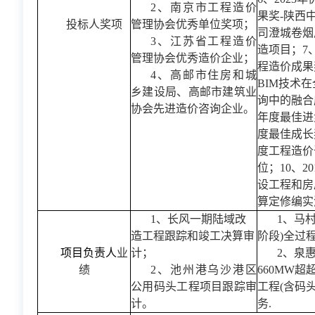
2、南京市工程造价
果奖-陕西
投标人奖项
管理协会优秀单位奖项；
司澄城卷烟
3、江苏省工程造价
造项目；7、
管理协会优秀造价企业；
程造价成果
4、高邮市住房和城
BIM技术
乡建设局、高邮市建筑业
询中的融合应
协会先进造价咨询企业。
年度最佳进步
度最佳成长奖
度工程造价
位；10、2
设工程和房
算定修编实
1、长风一期陆域改
1、马
造工程跟踪和竣工决算审
阶段)全过
项目负责人
业
计；
2、泉
绩
2、池州港乌沙港区
660MW
公用码头工程项目跟踪审
工程(含码
计。
务.