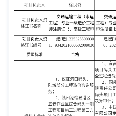
项目负责人
徐良璐
交通运输工程（水运
交通
项目负责人
资
工程）专业一级造价工程
工程）专
格证书名称
师注册证书、高级工程师
师注册证
项目负责人
资
建[造]1225325500030
建[造]1
格证书编号
1、9342021000602009030
6、202
质量标准
合格
1、宜
项目码头
全过程造价
1、仪征港口码头、
2、国
陆域部分工程造价咨询服
限责任公
务；
码头项目
2、赣州港赣县港区
决算审计；
五云作业区综合码头一期
3、中
工程项目施工过程第三方
有限公司