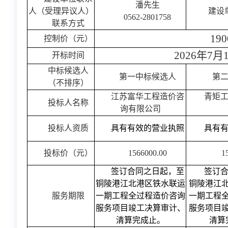
潘先生
人（受理异议人）
建设
0562-2801758
联系方式
190
控制价（元）
2026年7
开标时间
中标候选人
第一中标候选人
第
（不排序）
江苏富华工程造价咨
青矩
投标人名称
询有限公司
投标人资质
具有有效的营业执照
具有
投标价（元）
1566000.00
1
签订合同之日起，至
签订
铜陵港江北港区铁水联运
铜陵港江
服务期限
一期工程全过程造价咨询
一期工程
服务项目竣工决算审计、
服务项目
清算完成止。
清算