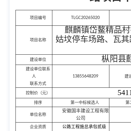
项目编号
TLGC20265020
麒麟镇岱鳌精品村
姑坟停车场路、瓦其
项目名称
枞阳县
建设单位
建设单位联系
人
13855648209
建
联系方式
541
控制价（元）
排序
第一中标候选人
第
安徽国丰建设工程有限
单位名称
公司
公路工程施总承包贰级
企业资质