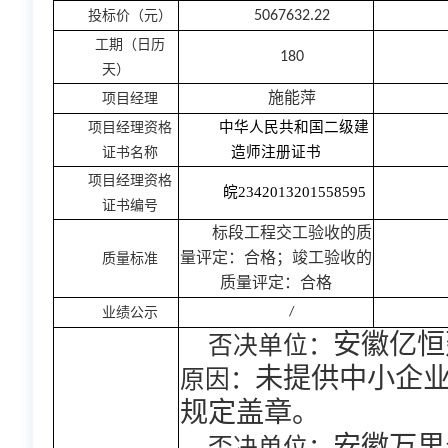
投标价（元）
5067632.22
工期（日历
180
天）
项目经理
施能萍
中华人民共和国二级建
项目经理资格
造师注册证书
证书名称
项目经理资格
皖
2342013201558595
证书编号
标段工程交工验收的质
质量标准
量评定：合格；竣工验收的
质量评定：合格
业绩公示
/
否决单位：
安徽亿恒
原因：
未提供中小企
规定盖章。
否决单位：