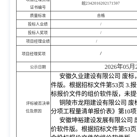
皖
2342016202171597
证书编号
质量标准
合格
投标人业绩
/
投标人奖项
/
项目经理业绩
/
项目经理奖项
/
202
6
年
05
月
公示日期
安徽久业建设有限公司
废标
件版。根据招标文件第
53页 3
标报价文件的组价软件版，未提
铜陵市龙翔建设有限公司
废
评标被否决单
分项工程量清单报价表》第
10
位及原因
安徽坤裕建设发展有限公司
价软件版。根据招标文件第
53