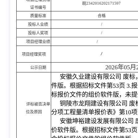
皖
2342016202171597
证书编号
质量标准
合格
投标人业绩
/
投标人奖项
/
项目经理业绩
/
项目经理奖项
/
202
6
年
05
月
公示日期
安徽久业建设有限公司
废标
件版。根据招标文件第
53页 3
标报价文件的组价软件版，未提
铜陵市龙翔建设有限公司
废
评标被否决单
分项工程量清单报价表》第
10
位及原因
安徽坤裕建设发展有限公司
价软件版。根据招标文件第
53