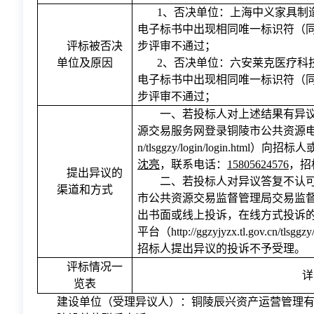
1、
否决单位：上海中义家具制
电子标书中出现相同唯一标识符（
评标被否决
步评审不通过；
单位及原因
2、
否决单位：六安莱克医疗科
电子标书中出现相同唯一标识符（
步评审不通过；
一、若投标人对上述结果有异
源交易服务网登录铜陵市公共资源
n/tlsggzy/login/login.h
沈亮
，联系电话：
15805624576
，招
提出异议的
二、若投标人对异议答复不认
渠道和方式
市公共资源交易监督管理局交易监督科（
出书面或线上投诉，在线方式投诉
平台（http://ggzyjyzx.tl.gov.cn/tl
招标人提出异议的投诉不予受理。
评标情况一
详
览表
建设单位（受理异议人）：铜陵辰兴资产运营管理