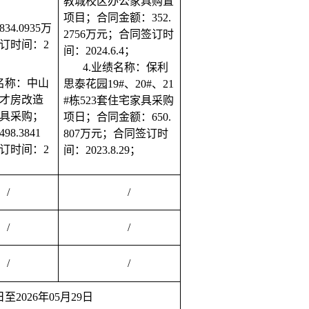
教城校区办公家具购置
项目；合同金额：352.
834.0935万
2756万元；合同签订时
订时间：2
间：2024.6.4；
4.业绩名称：保利
绩名称：中山
思泰花园19#、20#、21
才房改造
#栋523套住宅家具采购
具采购；
项日；合同金额：650.
8.3841
807万元；合同签订时
订时间：2
间：2023.8.29；
/
/
/
/
/
/
日至2026年05月29日