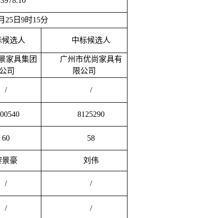
3978.10
5月25日9时15分
标候选人
中标候选人
景家具集团
广州市优尚家具有
公司
限公司
/
/
00540
8125290
60
58
黎景豪
刘伟
/
/
/
/