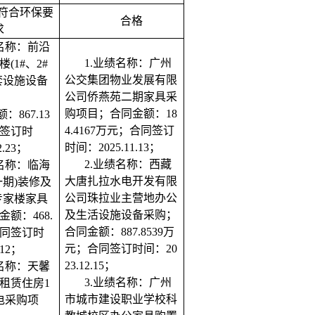
符合环保要
合格
求
名称：
前沿
1.业绩名称：
广州
楼
(1#、2#
公交集团物业发展有限
套设施设备
公司侨燕苑二期家具采
购项目
；合同金额：
18
额：
867.13
4.4167
万元；合同签订
签订时
时间：
2025.11.13；
2.23；
2.业绩名称：西藏
绩名称：临海
大唐扎拉水电开发有限
一期)装修及
公司珠拉业主营地办公
专家楼家具
及生活设施设备采购；
额：468.
合同金额：887.8539万
合同签订时
元；合同签订时间：20
.12；
23.12.15；
绩名称：天馨
3.业绩名称：广州
租赁住房1
市城市建设职业学校科
电采购项