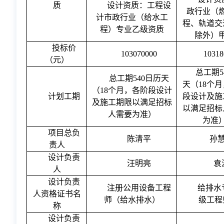
质
设计资质：
工程设
政行业（
计市政行业（给水工
程、轨道交
程）专业乙级资质
除外）
投标价
103070000
10318
（元）
总工期
总工期
540日历天
天（18个
（18个月，各阶段设计
计划
工期
段设计及施
及施工期限以满足招标
以满足招标
人需要为准）
为准
项目总负
陈清平
孙
责人
设计负责
汪明亮
袁
人
设计负责
注册公用设备工程
给排水
人资格证书名
师（给水排水）
级工程
称
设计负责