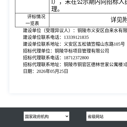
l），未在公示期内向招标人
理。
评标情况
详见
一览表
建设单位
（
受理异议人
）
：
铜陵市义安区自来水有
建设单位联系电话：
13339121835
建设单位联系地址：义安区五松镇笠帽山东路
105号
招标代理单位：
铜陵华标项目管理有限公司
招标代理联系
电话：
18712372800
招标代理联系地址：
铜陵市铜官区德林世家公寓楼
3
日期：
202
6
年
05
月
25
日