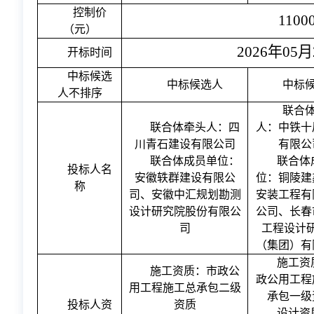
控制价
1100
（元）
2026年05月
开标时间
中标候选
中标候选人
中标
人不排序
联合
联合体牵头人：
四
人：
中铁十
川青石建设有限公司
有限公
联合体成员单位：
联合体
投标人名
安徽轶群建设有限公
位：铜陵建
称
司、安徽中汇规划勘测
安装工程有
设计研究院股份有限公
公司、长春
司
工程设计
（集团）有
施工资
施工资质：
市政公
政公用工程
用工程施工总承包二级
承包一级
投标人资
资质
设计资