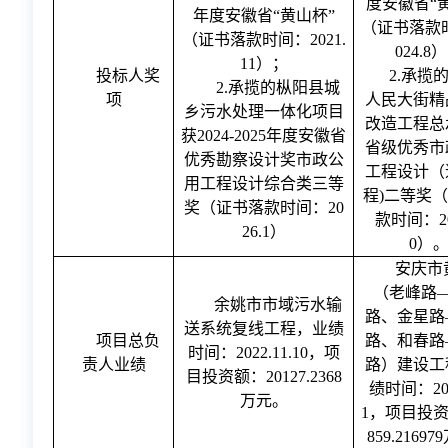
度安徽省“
年度安徽省“黄山杯”
（证书落款
（证书落款时间：2021.
024.8
11）；
投标人奖
2.承揽
2.承揽的枞阳县城
项
人民大街精
乡污水处理一体化项目
改造工程总
获2024-2025年度安徽省
省级优秀市
优秀勘察设计奖市政公
工程设计（
用工程设计综合类三等
程)二等奖
奖（证书落款时间：20
款时间：20
26.1）
0）
安庆市
（老峰路
余姚市市域污水输
路、金星路
送系统复线工程，业绩
项目
总负
路、和春路
时间：
2022.11.10，项
责人
业绩
路）建设工
目投资额：20127.2368
绩时间：202
万元。
1，项目投资
859.2169