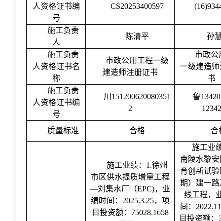
人资格证书编
CS20253400597
(16)934
号
施工负责
陈清平
孙
人
施工负责
市政公
市政公用工程一级
人资格证书名
一级建造师
建造师注册证书
称
书
施工负责
川
151200620080351
鲁
13420
人资格证书编
2
1234
号
质量标准
合格
合
施工业
南陵水黎安
施工业绩：
1.徐州
育创新试验
市区供水提质增量工程
期）建一路
—刘集水厂（EPC)，业
线工程，
绩时间：2025.3.25，项
间：2022.1
目投资额：75028.1658
目投资额：31