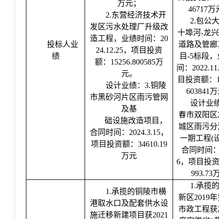
万元；
46717
2.东营经济技术开
2.包公
发区污水处理厂升级改
十埠河-龙
造工程，业绩时间：20
投标人业
道路及管廊
24.12.25，项目投资
绩
目-5标段
额：15256.800585万
间：2022.1
元。
目投资额：10
设计业绩：
3.铜陵
603841
市黑砂河片区雨污管网
设计业
及基
春市双阳区2
础设施改造项目，
城区雨污分
合同时间：
2024.3.15，
一期工程(
项目投资额：34610.19
合同时间：2
万元
6，项目投资
993.73
1.承揽
1.承揽的铜陵市横
新区2019
港取水口及配套供水设
市政工程获2
施迁移新建项目获2021