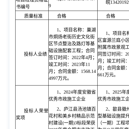
皖13420192
9
书编号
质量标准
合格
合格
1、项目名称：巢湖
1、项目名
市炯炀老街历史文化街
区富源兰庭小
区节点整治及路灯等基
附属市政景观
础设施配套工程；合同
同签订时间：20
投标人业绩
签订时间：2022年4月；
月；竣工时间：2
竣工时间：2023年11
月；合同金额：17
月；合同金额：1568.14
661万元。
4997万元。
1、2024年度安徽省
1、2025
优秀市政施工企业
优秀市政施工
2、庐江县汤池镇百
2、歙县徽
投标人荣誉
花村和美乡村精品示范
型基础设施提
奖项
村建设(一期)3标段荣获
（一期）工程