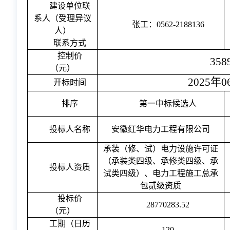
建设单位联
系人（受理异议
张工
：
0562-2188136
人）
联系方式
控制价
358
（元）
202
5
年
0
开标时间
排序
第一中标候选人
投标人名称
安徽红华电力工程有限公司
承装（修、试）电力设施许可证
（承装
类四
级、承修
类四
级、承
投标人资质
试
类四
级）
、
电力工程施工总承
包
贰
级资质
投标价
28770283.52
（元）
工期（日历
120