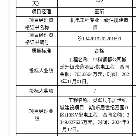
天）
项目经理
董珩
项目经理
资
机电工程
专业
一
级注册建造
格证书名称
师
项目经理
资
皖
1342019202201699
格证书编号
质量标准
合格
工程名称：中科铜都公司搬
迁升级改造项目
-供电工程，合同
投标人业绩
金额：763.6664万元，时间：202
3年11月01日。
投标人奖项
/
工程名称：灵璧县乐居世纪
城建设
项目二期
(乐居世纪嘉园D
项目经理业
区)10KV配电工程，合同金额：3
绩
349.027625万元，时间：2024年0
1月12日。