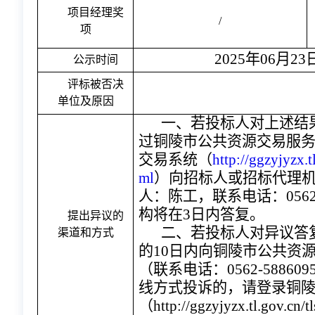
项目经理奖
/
项
202
5
年
06
月
23
公示时间
评标被否决
单位及原因
一、若投标人对上述结
过铜陵市公共资源交易服
交易系统（
http://ggzyjyzx.t
ml
）向招标人或招标代理
人：
陈
工
，联系电话：
056
构将在
3日内答复。
提出异议的
二、若投标人对异议答
渠道和方式
的
10日内向铜陵市公共资
（联系电话：0562-588
线方式投诉的，请登录铜
（http://ggzyjyzx.tl.gov.cn