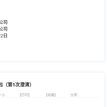
公司
公司
22
日
包（第1次澄清）
中
小
【打印】
【收藏】
分享：