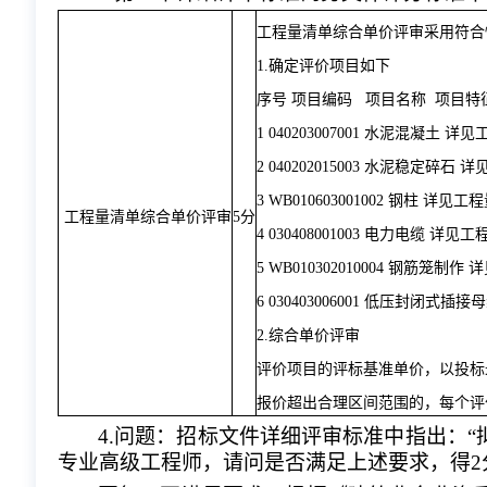
工程量清单综合单价评审采用符合
1.确定评价项目如下
序号
项目编码
项目名称
项目特
1
040203007001
水泥混凝土
详见
2
040202015003
水泥稳定碎石
详
3
WB010603001002
钢柱
详见工程
工程量清单综合单价评审
5分
4
030408001003
电力电缆
详见工
5
WB010302010004
钢筋笼制作
详
6
030403006001
低压封闭式插接母
2.综合单价评审
评价项目的评标基准单价，以投标
报价超出合理区间范围的，每个评
4.问题：招标文件详细评审标准中指出：
专业高级工程师，请问是否满足上述要求，得2