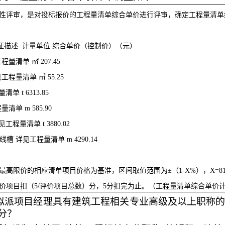
性评审，是对投标报价的工程量清单综合单价进行评审，确定工程量清单
征描述
计量单位
综合单价（控制价）（元）
工程量清单
㎡
207.45
见工程量清单
㎡
55.25
量清单
t
6313.85
程量清单
m
585.90
见工程量清单
t
3880.02
线槽
详见工程量清单
m
4290.14
最高限价的相应清单项目价格为基准，区间取值范围为
±（1-X%），X=8
价项目扣（
5/评价项目总数）分，5分扣完为止。（工程量清单综合单价
“拟派项目经理具有建筑工程相关专业高级及以上职称的
分？