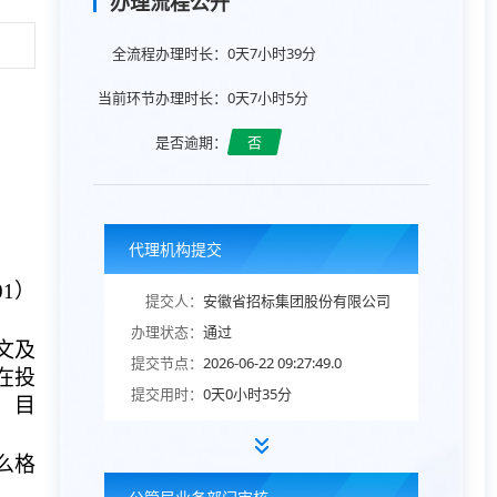
办理流程公开
全流程办理时长：
0天7小时39分
当前环节办理时长：
0天7小时5分
是否逾期：
否
）
代理机构提交
01）
提交人：
安徽省招标集团股份有限公司
办理状态：
通过
文及
提交节点：
2026-06-22 09:27:49.0
在投
提交用时：
0天0小时35分
、目
么格