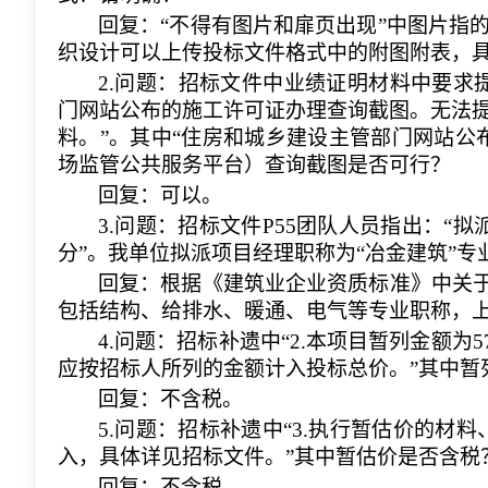
回复：
“不得有图片和扉页出现”中图片指
织设计可以上传投标文件格式中的附图附表，
2.问题：招标文件中业绩证明材料中要求
门网站公布的施工许可证办理查询截图。无法
料。”。其中“住房和城乡建设主管部门网站公
场监管公共服务平台）查询截图是否可行？
回复：可以。
3.问题：招标文件P55团队人员指出：“
分”。我单位拟派项目经理职称为“冶金建筑”
回复：根据《建筑业企业资质标准》中关
包括结构、给排水、暖通、电气等专业职称，
4.问题：招标补遗中“2.本项目暂列金额为
应按招标人所列的金额计入投标总价。”其中暂
回复：不含税。
5.问题：招标补遗中“3.执行暂估价的材
入，具体详见招标文件。”其中暂估价是否含税
回复：不含税。