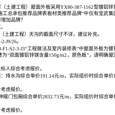
土建工程）屋面外板采用YX80-387-1162型镀铝锌
“施工总承包推荐品牌表板材类推荐品牌”中仅有宝武集
要增加品牌？
求。
房（土建工程）天沟的截面尺寸不详，建议补充。
-2-J9/26。
F1-S2-3-J3“工程做法及室内装修表”中屋面外板为
“双面镀铝锌镁含量150g/m2，原色板”，请明确屋
投标人综合考虑报价。
：排水沟综合单价191.14元/m，实际组价时综合单价
合考虑报价。
伸缩门包厢综合单价2832.73元/m，实际组价时综合单
合考虑报价。