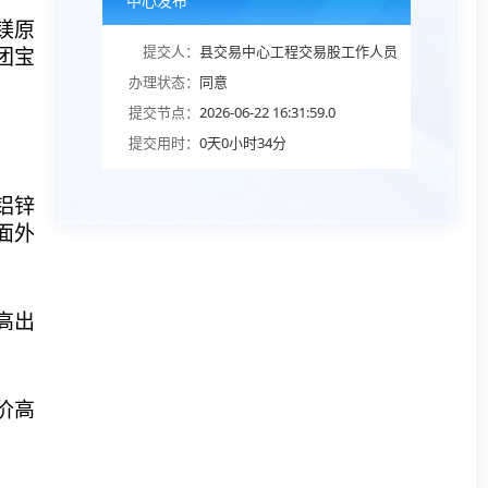
中心发布
镁原
提交人：
县交易中心工程交易股工作人员
团宝
办理状态：
同意
提交节点：
2026-06-22 16:31:59.0
提交用时：
0天0小时34分
镀铝锌
面外
高出
价高