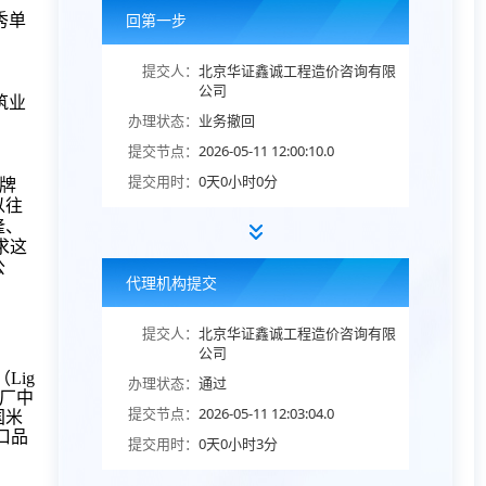
回第一步
秀单
提交人：
北京华证鑫诚工程造价咨询有限
公司
筑业
办理状态：
业务撤回
提交节点：
2026-05-11 12:00:10.0
提交用时：
0天0小时0分
牌
以往
隆、
求这
公
代理机构提交
提交人：
北京华证鑫诚工程造价咨询有限
公司
（Lig
办理状态：
通过
水厂中
提交节点：
2026-05-11 12:03:04.0
国米
口品
提交用时：
0天0小时3分