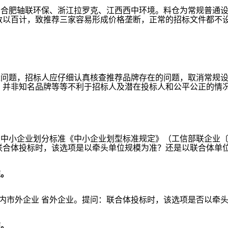
：合肥轴联环保、
浙江
拉罗克、江西西中环境。料仓为常规普通
数以百计，致推荐三家容易形成价格垄断，正常的招标文件都不
量问题，招标人应仔细认真核查推荐品牌存在的问题，取消常规
、并非知名品牌等等不利于招标人及潜在投标人和公平公正的情
照中小企业划分标准《中小企业划型标准规定》（工信部联企业
：联合体投标时，该选项是以牵头单位规模为准？还是以联合体单
准。
省内市外企业 省外企业。提问：联合体投标时，该选项是否以牵
准。