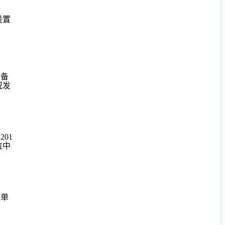
设
设置
设备
况发
〔
201
位中
头单