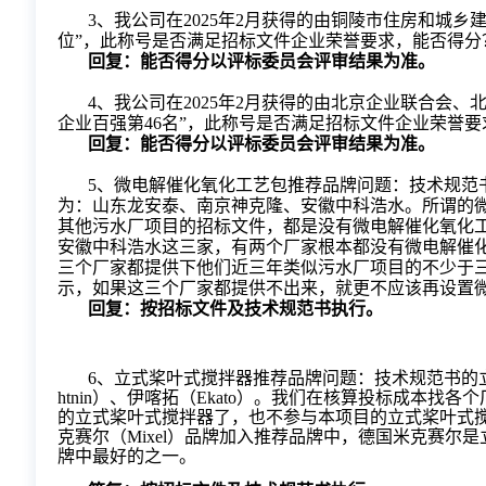
3、我公司在2025年2月获得的由铜陵市住房和城乡
位”，此称号是否满足招标文件企业荣誉要求，能否得分
回复：
能否得分以评标委员会评审结果为准。
4、我公司在2025年2月获得的由北京企业联合会、
企业百强第46名”，此称号是否满足招标文件企业荣誉
回复：能否得分以评标委员会评审结果为准。
5、微电解催化氧化工艺包推荐品牌问题：技术规范
为：山东龙安泰、南京神克隆、安徽中科浩水。所谓的
其他污水厂项目的招标文件，都是没有微电解催化氧化
安徽中科浩水这三家，有两个厂家根本都没有微电解催化
三个厂家都提供下他们近三年类似污水厂项目的不少于
示，如果这三个厂家都提供不出来，就更不应该再设置
回复：按招标文件及技术规范书执行。
6、
立式桨叶式搅拌器推荐品牌问题：技术规范书的
htnin）、伊喀拓（Ekato）。我们在核算投标成本找
的立式桨叶式搅拌器了，也不参与本项目的立式桨叶式
克赛尔（Mixel）品牌加入推荐品牌中，德国米克赛
牌中最好的之一。