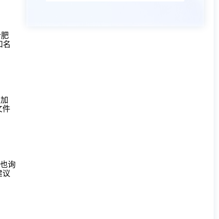
合肥
知名
投加
文件
，也询
建议