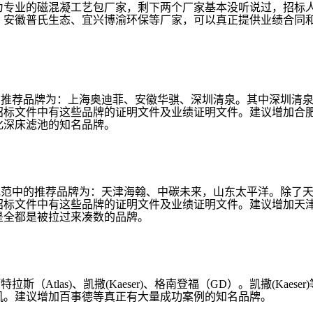
为专业的磁混凝工艺包厂家，剩下两个厂家基本没听说过，招标
、安徽普氏生态、宜兴博渝环保等厂家，可以真正提供业绩合同
：推荐品牌为：上海奥迪菲、安徽华骐、深圳清泉。其中深圳清
往招标文件中有这些品牌的证明文件及业绩证明文件。建议增加合
化深床滤池的知名品牌。
规范中的推荐品牌为：天津海翰、中碳未来，山东太平洋。除了
招标文件中有这些品牌的证明文件及业绩证明文件。建议增加天
是全都是被拉过来凑数的品牌。
阿特拉斯（
Atlas)、凯撒(Kaeser)、格南登福（GD）。凯撒(Kaeser
机。建议增加百事德等真正有大量成功案例的知名品牌。