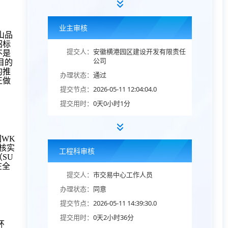
业主审核
山品
招标
提交人：
安徽横港园区建设开发有限责任
不是
公司
目的
的推
办理状态：
通过
正做
提交节点：
2026-05-11 12:04:04.0
提交用时：
0天0小时1分
国WK
核实
工程科审核
SU
在全
提交人：
市交易中心工作人员
办理状态：
同意
提交节点：
2026-05-11 14:39:30.0
提交用时：
0天2小时36分
环